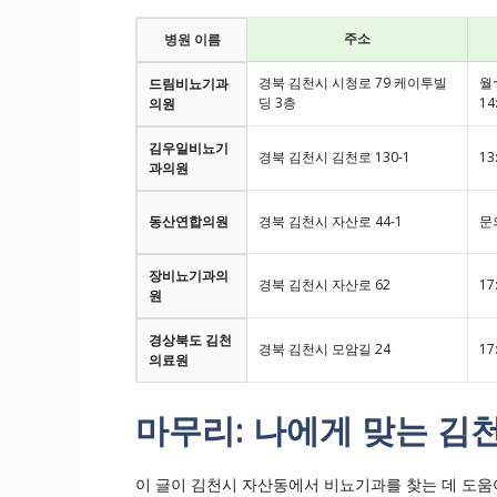
주소
병원 이름
경북 김천시 시청로 79 케이투빌
월~
드림비뇨기과
딩 3층
14
의원
김우일비뇨기
경북 김천시 김천로 130-1
13
과의원
동산연합의원
경북 김천시 자산로 44-1
문
장비뇨기과의
경북 김천시 자산로 62
17
원
경상북도 김천
경북 김천시 모암길 24
17
의료원
마무리: 나에게 맞는 김
이 글이 김천시 자산동에서 비뇨기과를 찾는 데 도움