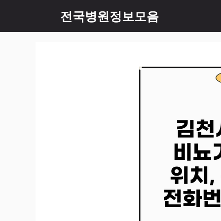
컨
전국병원정보모음
텐
츠
로
건
너
뛰
기