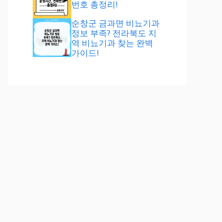
번호 총정리!
순창군 금과면 비뇨기과
정보 부족? 전라북도 지
역 비뇨기과 찾는 완벽
가이드!