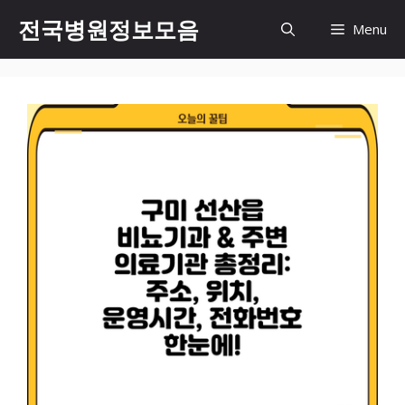
컨
전국병원정보모음
Menu
텐
츠
로
건
너
뛰
기