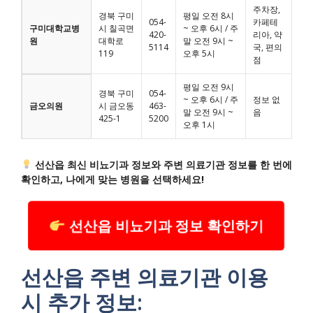
주차장,
경북 구미
평일 오전 8시
054-
카페테
구미대학교병
시 칠곡면
~ 오후 6시 / 주
420-
리아, 약
원
대학로
말 오전 9시 ~
5114
국, 편의
119
오후 5시
점
평일 오전 9시
경북 구미
054-
~ 오후 6시 / 주
정보 없
금오의원
시 금오동
463-
말 오전 9시 ~
음
425-1
5200
오후 1시
선산읍 최신 비뇨기과 정보와 주변 의료기관 정보를 한 번에
확인하고, 나에게 맞는 병원을 선택하세요!
선산읍 비뇨기과 정보 확인하기
선산읍 주변 의료기관 이용
시 추가 정보: