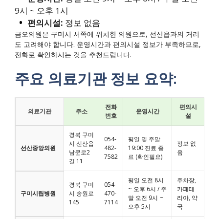
9시 ~ 오후 1시
편의시설:
정보 없음
금오의원은 구미시 서쪽에 위치한 의원으로, 선산읍과의 거리
도 고려해야 합니다. 운영시간과 편의시설 정보가 부족하므로,
전화로 확인하시는 것을 추천드립니다.
주요 의료기관 정보 요약:
전화
편의시
의료기관
주소
운영시간
번호
설
경북 구미
054-
평일 및 주말
시 선산읍
정보 없
선산중앙의원
482-
19:00 진료 종
남문로2
음
7582
료 (확인필요)
길 11
평일 오전 8시
주차장,
경북 구미
054-
~ 오후 6시 / 주
카페테
구미시립병원
시 송원로
470-
말 오전 9시 ~
리아, 약
145
7114
오후 5시
국