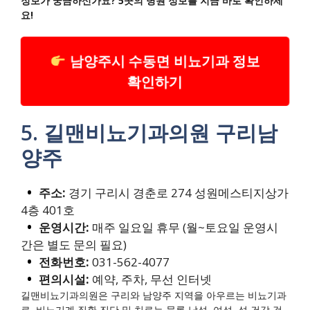
정보가 궁금하신가요? 5곳의 병원 정보를 지금 바로 확인하세
요!
남양주시 수동면 비뇨기과 정보
확인하기
5. 길맨비뇨기과의원 구리남
양주
주소:
경기 구리시 경춘로 274 성원메스티지상가
4층 401호
운영시간:
매주 일요일 휴무 (월~토요일 운영시
간은 별도 문의 필요)
전화번호:
031-562-4077
편의시설:
예약, 주차, 무선 인터넷
길맨비뇨기과의원은 구리와 남양주 지역을 아우르는 비뇨기과
로, 비뇨기계 질환 진단 및 치료는 물론 남성, 여성, 성 건강 검