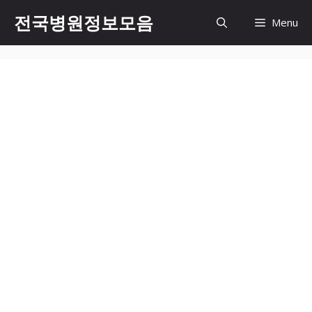
컨
전국병원정보모음
Menu
텐
츠
로
건
너
뛰
기