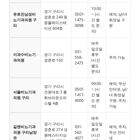
10:00
경기 구리시
유로진남성비
0507-
~ (시
예약, 남/녀
경춘로 249 동
뇨기과의원 구
1475-
간 별
화장실 구
원플레이스테
리
0098
도 문
분
이션 604호
의)
매주
일요일
031-
이과수비뇨기
경기 구리시
휴무
558-
주차 가능
과의원
경춘로 163
(시간
2475
별도
문의)
09:00
예약, 무선
경기 구리시
0507-
~ (시
인터넷, 남/
서울비뇨기과
건원대로 3 흥
1417-
간 별
녀 화장실
의원 구리
화브라운오피
9000
도 문
구분, 주차
스텔 4층
의)
가능
매주
경기 구리시
일요일
길맨비뇨기과
031-
예약, 주차,
경춘로 274 성
휴무
의원 구리남양
562-
무선 인터
원메스티지상
(시간
주
4077
넷