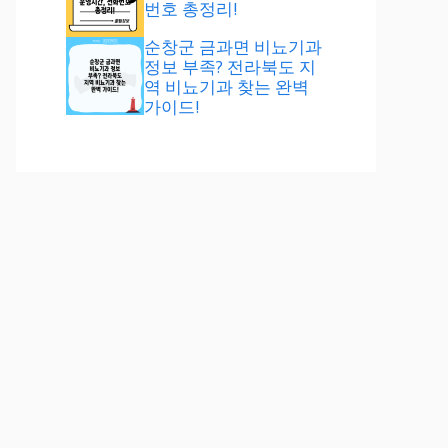
번호 총정리!
순창군 금과면 비뇨기과
정보 부족? 전라북도 지
역 비뇨기과 찾는 완벽
가이드!