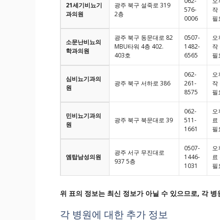
062-
오
21세기비뇨기
광주 북구 설죽로 319
576-
작
과의원
2층
0006
필
광주 북구 동문대로 82
0507-
오
소문난비뇨의
MBU타워 4층 402.
1482-
작
학과의원
403호
6565
필
062-
오
심비뇨기과의
광주 북구 서하로 386
261-
작
원
8575
필
062-
오
민비뇨기과의
광주 북구 북문대로 39
511-
료
원
1661
필
0507-
오
광주 서구 무진대로
엠탑남성의원
1446-
료
937 5층
1031
필
위 표의 정보는 최신 정보가 아닐 수 있으므로, 각 
각 병원에 대한 추가 정보