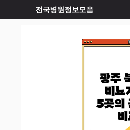
컨
전국병원정보모음
텐
츠
로
건
너
뛰
기