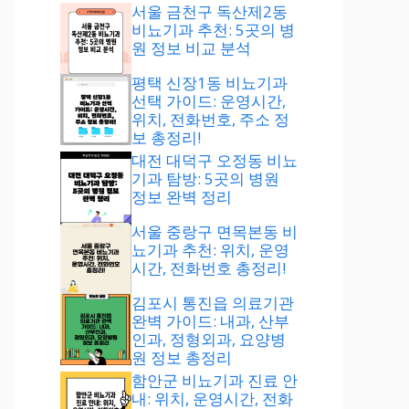
서울 금천구 독산제2동
비뇨기과 추천: 5곳의 병
원 정보 비교 분석
평택 신장1동 비뇨기과
선택 가이드: 운영시간,
위치, 전화번호, 주소 정
보 총정리!
대전 대덕구 오정동 비뇨
기과 탐방: 5곳의 병원
정보 완벽 정리
서울 중랑구 면목본동 비
뇨기과 추천: 위치, 운영
시간, 전화번호 총정리!
김포시 통진읍 의료기관
완벽 가이드: 내과, 산부
인과, 정형외과, 요양병
원 정보 총정리
함안군 비뇨기과 진료 안
내: 위치, 운영시간, 전화