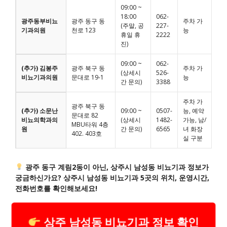
09:00 ~
18:00
062-
광주동부비뇨
광주 동구 동
주차 가
(주말, 공
227-
기과의원
천로 123
능
휴일 휴
2222
진)
09:00 ~
062-
(추가) 김봉주
광주 북구 동
주차 가
(상세시
526-
비뇨기과의원
문대로 19-1
능
간 문의)
3388
주차 가
광주 북구 동
(추가) 소문난
09:00 ~
0507-
능, 예약
문대로 82
비뇨의학과의
(상세시
1482-
가능, 남/
MBU타워 4층
원
간 문의)
6565
녀 화장
402. 403호
실 구분
광주 동구 계림2동이 아닌, 상주시 남성동 비뇨기과 정보가
궁금하신가요? 상주시 남성동 비뇨기과 5곳의 위치, 운영시간,
전화번호를 확인해보세요!
상주 남성동 비뇨기과 정보 확인