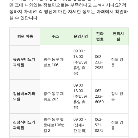
만 표에 나와있는 정보만으로는 부족하다고 느껴지시나요? 걱
정하지 마세요! 각 병원에 대한 자세한 정보는 아래에서 확인하
실 수 있답니다.
전화
편의시
병원 이름
주소
운영시간
번호
설
09:00 ~
18:00
062-
유승우비뇨기
광주 동구 제
정보 없
(주말, 공
232-
과의원
봉로 106
음
휴일 휴
2985
진)
09:00 ~
18:00
062-
강남비뇨기과
광주 동구 제
정보 없
(주말, 공
233-
의원
봉로 207
음
휴일 휴
6060
진)
광주 동구 필
09:00 ~
062-
김성식비뇨기
정보 없
문대로106번
(상세시
521-
과의원
음
길 2
간 문의)
8275