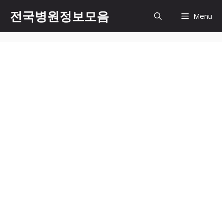
컨
전국병원정보모음
Menu
텐
츠
로
건
너
뛰
기