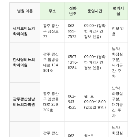
전화
편의시
병원 이름
주소
운영시간
번호
설
광주 광산
062-
09:00~ (정확
세계로비뇨의
정보 없
구 장신로
955-
한 마감시간
학과의원
음
77
7572
정보 없음)
남/녀
광주 광산
화장실
0507-
09:00~ (정확
한사랑비뇨의
구 임방울
구분,
1316-
한 마감시간
학과의원
대로 134
대기공
8284
정보 없음)
301호
간, 주
차
남/녀
광주 광산
화장실
062-
월~토
광주광산성남
구 임방울
구분,
943-
09:00~18:00
비뇨의과의원
대로 359
대기공
4535
(일요일 휴진)
202호
간, 주
차
남/녀
광주 광산
화장실
062-
월~토