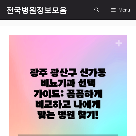
컨
전국병원정보모음
Menu
텐
츠
로
건
너
뛰
기