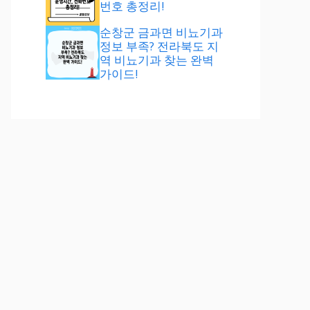
번호 총정리!
순창군 금과면 비뇨기과
정보 부족? 전라북도 지
역 비뇨기과 찾는 완벽
가이드!