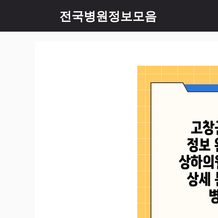
컨
전국병원정보모음
텐
츠
로
건
너
뛰
기