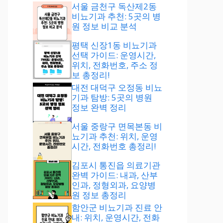
서울 금천구 독산제2동
비뇨기과 추천: 5곳의 병
원 정보 비교 분석
평택 신장1동 비뇨기과
선택 가이드: 운영시간,
위치, 전화번호, 주소 정
보 총정리!
대전 대덕구 오정동 비뇨
기과 탐방: 5곳의 병원
정보 완벽 정리
서울 중랑구 면목본동 비
뇨기과 추천: 위치, 운영
시간, 전화번호 총정리!
김포시 통진읍 의료기관
완벽 가이드: 내과, 산부
인과, 정형외과, 요양병
원 정보 총정리
함안군 비뇨기과 진료 안
내: 위치, 운영시간, 전화