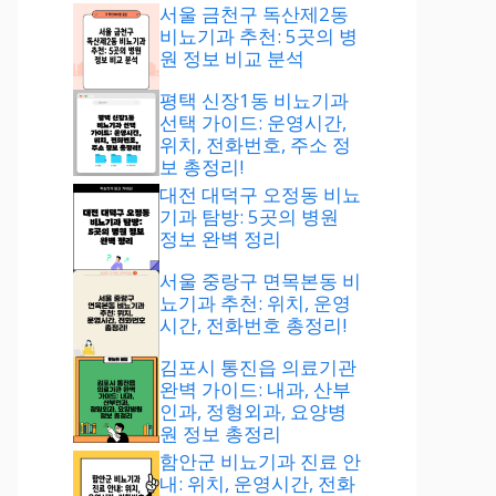
서울 금천구 독산제2동
비뇨기과 추천: 5곳의 병
원 정보 비교 분석
평택 신장1동 비뇨기과
선택 가이드: 운영시간,
위치, 전화번호, 주소 정
보 총정리!
대전 대덕구 오정동 비뇨
기과 탐방: 5곳의 병원
정보 완벽 정리
서울 중랑구 면목본동 비
뇨기과 추천: 위치, 운영
시간, 전화번호 총정리!
김포시 통진읍 의료기관
완벽 가이드: 내과, 산부
인과, 정형외과, 요양병
원 정보 총정리
함안군 비뇨기과 진료 안
내: 위치, 운영시간, 전화