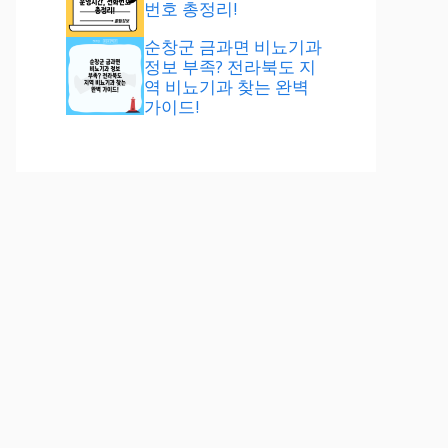
번호 총정리!
순창군 금과면 비뇨기과
정보 부족? 전라북도 지
역 비뇨기과 찾는 완벽
가이드!