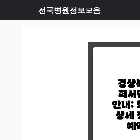
컨
전국병원정보모음
텐
츠
로
건
너
뛰
기