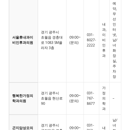
예
약,
무
선
내
인
과,
터
경기 광주시
031-
이
넷,
서울휴내과이
초월읍 경충대
09:00~
8027-
비
남/
비인후과의원
로 1083 SM플
(문의)
2222
인
녀
라자 3층
후
화
과
장
실,
주
차
장
가
경기 광주시
031-
정
행복한가정의
09:00~
초월읍 현산로
767-
의
–
학과의원
(문의)
90
8677
학
과
남/
경기 광주시
031-
녀
곤지암성모의
09:00~
내