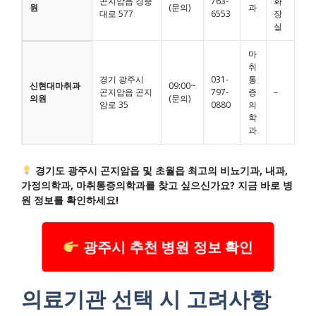
곤지암읍 경충
763-
화
원
(문의)
과
대로 577
6553
장
실
마
취
경기 광주시
031-
통
신현대마취과
09:00~
곤지암읍 곤지
797-
증
–
의원
(문의)
암로 35
0880
의
학
과
경기도 광주시 곤지암읍 및 초월읍 최고의 비뇨기과, 내과,
가정의학과, 마취통증의학과를 찾고 싶으신가요? 지금 바로 병
원 정보를 확인하세요!
광주시 추천 병원 정보 확인
의료기관 선택 시 고려사항