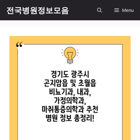
컨
전국병원정보모음
Menu
텐
츠
로
건
너
뛰
기