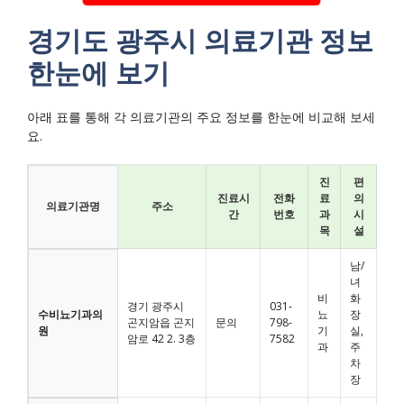
경기도 광주시 의료기관 정보
한눈에 보기
아래 표를 통해 각 의료기관의 주요 정보를 한눈에 비교해 보세
요.
진
편
진료시
전화
료
의
의료기관명
주소
간
번호
과
시
목
설
남/
녀
비
화
경기 광주시
031-
수비뇨기과의
뇨
장
곤지암읍 곤지
문의
798-
원
기
실,
암로 42 2. 3층
7582
과
주
차
장