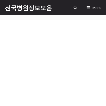
컨
전국병원정보모음
Menu
텐
츠
로
건
너
뛰
기