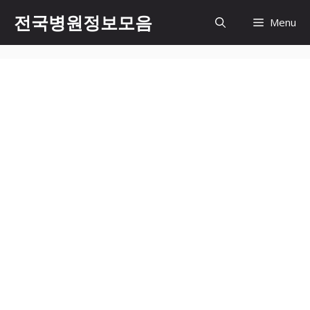
컨
전국병원정보모음
Menu
텐
츠
로
건
너
뛰
기