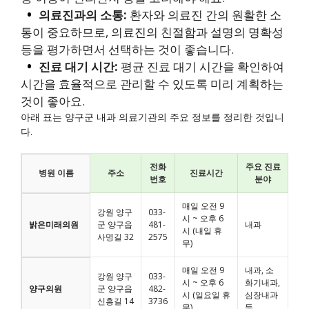
의료진과의 소통:
환자와 의료진 간의 원활한 소
통이 중요하므로, 의료진의 친절함과 설명의 명확성
등을 평가하면서 선택하는 것이 좋습니다.
진료 대기 시간:
평균 진료 대기 시간을 확인하여
시간을 효율적으로 관리할 수 있도록 미리 계획하는
것이 좋아요.
아래 표는 양구군 내과 의료기관의 주요 정보를 정리한 것입니
다.
전화
주요 진료
병원 이름
주소
진료시간
번호
분야
매일 오전 9
강원 양구
033-
시 ~ 오후 6
밝은미래의원
군 양구읍
481-
내과
시 (내일 휴
사명길 32
2575
무)
매일 오전 9
내과, 소
강원 양구
033-
시 ~ 오후 6
화기내과,
양구의원
군 양구읍
482-
시 (일요일 휴
심장내과
신흥길 14
3736
무)
등