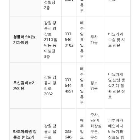
선빌딩
휴
2층
무
강원 강
매
릉시 경
주
강로
033-
일
비뇨기과
청플러스비뇨
주차
2110 임
646-
요
수술 및 치
기과의원
가능
당동 동
0182
일
료 전문
아빌딩
휴
3층
무
매
주
비뇨기계
강원 강
033-
일
및 남성 생
우신김비뇨기
릉시 경
정보
644-
요
식기계 질
과의원
강로
없음
4951
일
환 전문 진
2082
휴
료
무
주차,
매
남/녀
피부과가
강원 강
주
화장실
메인이나
타토아의원 강
릉시 율
033-
일
구분,
비뇨기과
릉점 (비뇨기
곡로
646-
요
무선
진료도 병