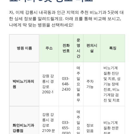
자, 이제 강릉시 내곡동과 인근 지역의 추천 비뇨기과 5곳에 대
한 상세 정보를 알려드릴게요. 아래 표를 통해 비교해 보시고,
나에게 딱 맞는 병원을 선택하세요!
운
전화
영
편의시
병원 이름
주소
특징
번호
시
설
간
매
비뇨기계
주
질환 진단
강원 강
033-
일
및 치료, 성
박비뇨기과의
릉시 경
주차
648-
요
기능 장애
원
강로
가능
2430
일
진료, 비뇨
2092-1
휴
기계암 검
무
진 및 치료
매
강원 강
주
릉시 경
033-
일
비뇨기계
화인비뇨기과
강로
정보
655-
요
질환 전문
강릉점
2109 문
없음
0030
일
진료