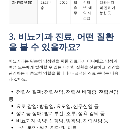
과 진료 병행)
2827 4
5055
일
인터
행하는 다
층
휴
넷, 예
과 진료 가
무
약 시
능한 곳
스템
3. 비뇨기과 진료, 어떤 질환
을 볼 수 있을까요?
비뇨기과는 단순히 남성만을 위한 진료과가 아니에요. 남성과
여성 모두에게 발생할 수 있는 다양한 질환을 진료하고, 건강을
관리하는데 중요한 역할을 합니다. 대표적인 진료 분야는 다음
과 같아요.
전립선 질환: 전립선염, 전립선 비대증, 전립선암
등
요로 감염: 방광염, 요도염, 신우신염 등
성기능 장애: 발기부전, 조루, 성욕 감퇴 등
비뇨기계 종양: 신장암, 방광암, 전립선암 등
남성 불임: 원인 진단 및 치료