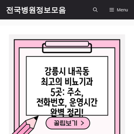
컨
전국병원정보모음
Menu
텐
츠
로
건
너
뛰
기