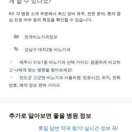
게 알 수 있나요?
A3: 각 병원 소개 부분에서 최신 장비 유무, 전문 분야, 환자 중
심 진료 여부 등의 특징을 확인할 수 있습니다.
카
전국비뇨기과정보
테
태
강남구 대치2동 비뇨기과
고
그
리
제주시 이도1동 비뇨기과 선택 가이드: 꼼꼼하게 비교하
고 나에게 맞는 병원을 찾아보세요!
진도군 고군면 비뇨기과 서울의원: 진료시간, 위치, 전화
번호, 예약 정보 완벽 가이드
추가로 알아보면 좋을 병원 정보
휴일 당번 약국 찾기! 실시간 정보 꼭!