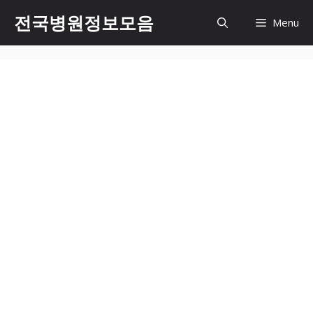
컨
전국병원정보모음
Menu
텐
츠
로
건
너
뛰
기