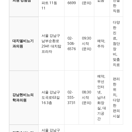
의원 강남점
없음
친절
파트 11동
6699
(문의)
한
11
직원
다양
한
진
서울 강남구
02-
09:30
료,
대치엘비뇨기
남부순환로
예약,
508-
시작
첨단
과의원
2941 대치탑
주차
6576
(문의)
장
프라자
비,
맞춤
치료
예약,
편리
무선
한
인터
위
서울 강남구
02-
08:30
넷,
강남현비뇨의
치,
도곡로63길
555-
시작
남/녀
학과의원
다양
16 3층
3731
(문의)
화장
한
실, 대
편의
기공
시설
간
서울 강남구